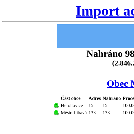
Import a
Nahráno 98.
(2.846.
Obec 
Část obce
Adres
Nahráno
Proce
Heroltovice
15
15
100.0
Město Libavá
133
133
100.0