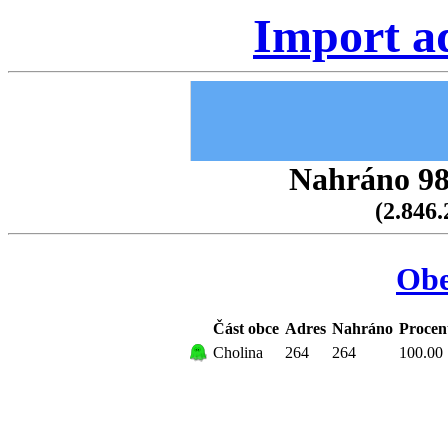
Import a
Nahráno 98.
(2.846.
Obe
Část obce
Adres
Nahráno
Procen
Cholina
264
264
100.00