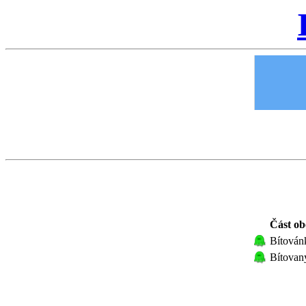
Část ob
Bítován
Bítovan