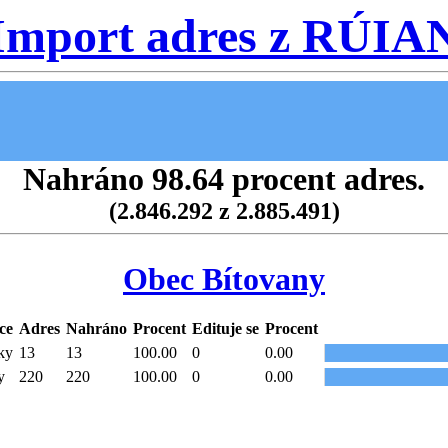
Import adres z RÚIA
Nahráno 98.64 procent adres.
(2.846.292 z 2.885.491)
Obec Bítovany
ce
Adres
Nahráno
Procent
Edituje se
Procent
ky
13
13
100.00
0
0.00
y
220
220
100.00
0
0.00