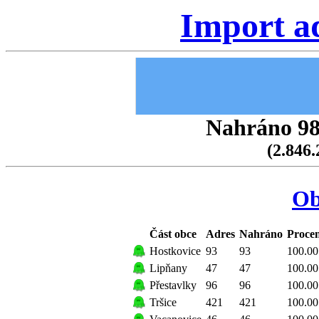
Import a
Nahráno 98.
(2.846.
Ob
Část obce
Adres
Nahráno
Procen
Hostkovice
93
93
100.00
Lipňany
47
47
100.00
Přestavlky
96
96
100.00
Tršice
421
421
100.00