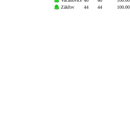
Vacanovice
46
46
100.00
Zákřov
44
44
100.00