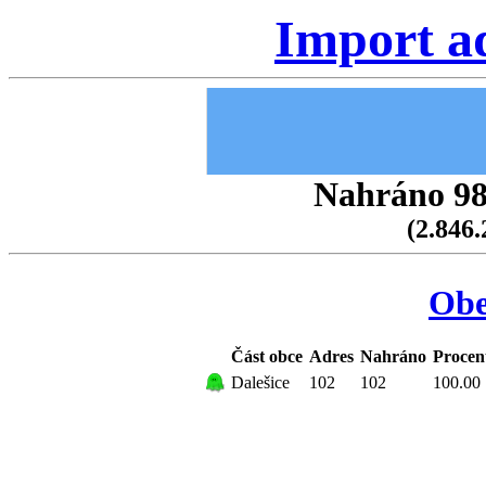
Import a
Nahráno 98.
(2.846.
Obe
Část obce
Adres
Nahráno
Procen
Dalešice
102
102
100.00