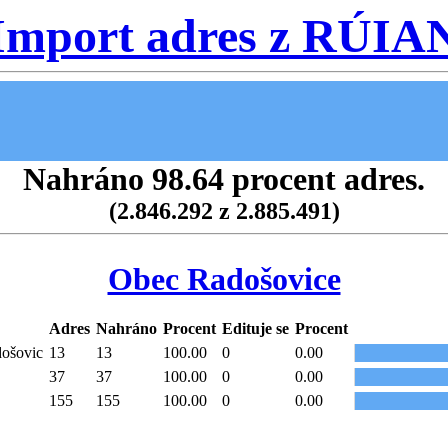
Import adres z RÚIA
Nahráno 98.64 procent adres.
(2.846.292 z 2.885.491)
Obec Radošovice
Adres
Nahráno
Procent
Edituje se
Procent
došovic
13
13
100.00
0
0.00
37
37
100.00
0
0.00
155
155
100.00
0
0.00