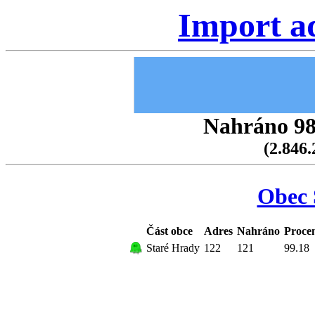
Import a
Nahráno 98.
(2.846.
Obec 
Část obce
Adres
Nahráno
Proce
Staré Hrady
122
121
99.18