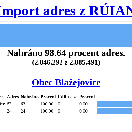
Import adres z RÚIA
Nahráno 98.64 procent adres.
(2.846.292 z 2.885.491)
Obec Blažejovice
ce
Adres
Nahráno
Procent
Edituje se
Procent
ice
63
63
100.00
0
0.00
24
24
100.00
0
0.00