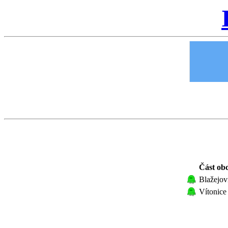
Část ob
Blažejov
Vítonice