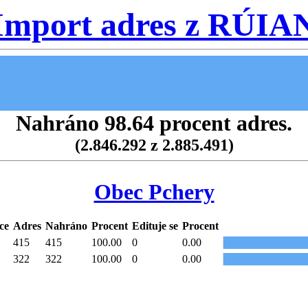
Import adres z RÚIA
Nahráno 98.64 procent adres.
(2.846.292 z 2.885.491)
Obec Pchery
ce
Adres
Nahráno
Procent
Edituje se
Procent
415
415
100.00
0
0.00
322
322
100.00
0
0.00