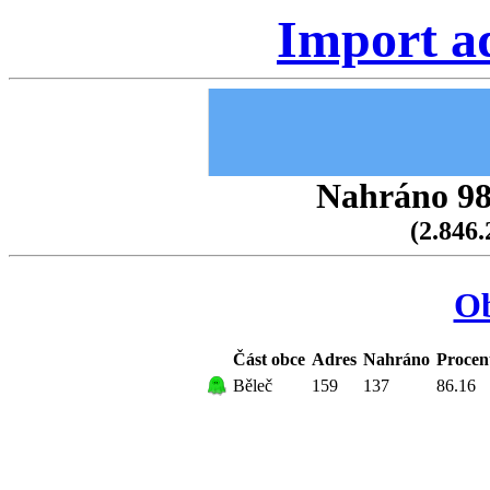
Import a
Nahráno 98.
(2.846.
Ob
Část obce
Adres
Nahráno
Procen
Běleč
159
137
86.16