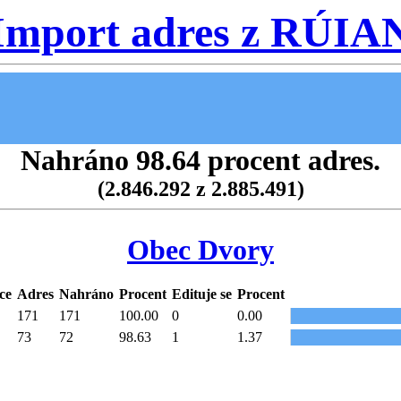
Import adres z RÚIA
Nahráno 98.64 procent adres.
(2.846.292 z 2.885.491)
Obec Dvory
ce
Adres
Nahráno
Procent
Edituje se
Procent
171
171
100.00
0
0.00
73
72
98.63
1
1.37