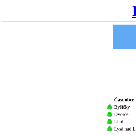
Část obce
Byšičky
Dvorce
Litol
Lysá nad 