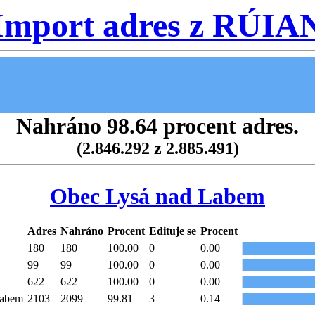
Import adres z RÚIA
Nahráno 98.64 procent adres.
(2.846.292 z 2.885.491)
Obec Lysá nad Labem
Adres
Nahráno
Procent
Edituje se
Procent
180
180
100.00
0
0.00
99
99
100.00
0
0.00
622
622
100.00
0
0.00
Labem
2103
2099
99.81
3
0.14