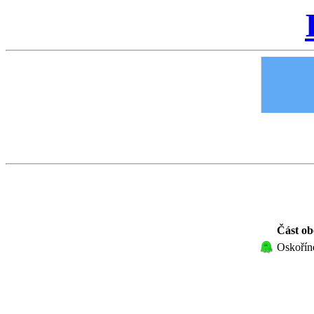
Část ob
Oskořín