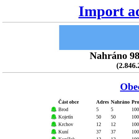
Import a
Nahráno 98.
(2.846.
Obec
Část obce
Adres
Nahráno
Pro
Brod
5
5
100
Kojetín
50
50
100
Krchov
12
12
100
Kuní
37
37
100