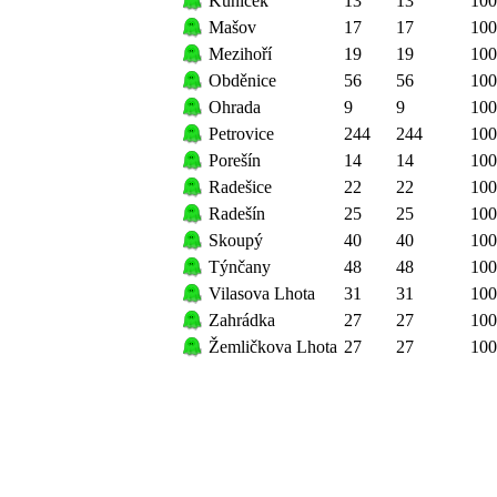
Kuníček
13
13
100
Mašov
17
17
100
Mezihoří
19
19
100
Obděnice
56
56
100
Ohrada
9
9
100
Petrovice
244
244
100
Porešín
14
14
100
Radešice
22
22
100
Radešín
25
25
100
Skoupý
40
40
100
Týnčany
48
48
100
Vilasova Lhota
31
31
100
Zahrádka
27
27
100
Žemličkova Lhota
27
27
100