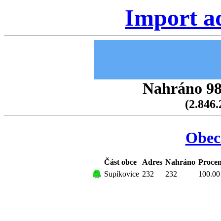
Import a
Nahráno 98.
(2.846.
Obec
Část obce
Adres
Nahráno
Procen
Supíkovice
232
232
100.00