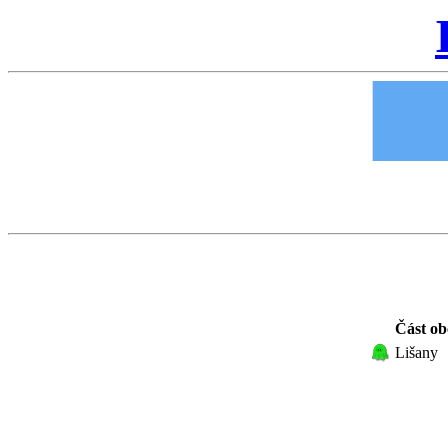
Část ob
Lišany