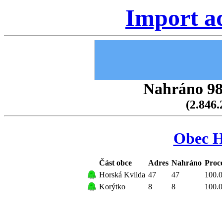
Import a
Nahráno 98.
(2.846.
Obec H
Část obce
Adres
Nahráno
Proc
Horská Kvilda
47
47
100.
Korýtko
8
8
100.