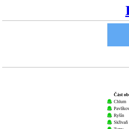
Část ob
Chlum
Pavlíko
Ryšín
Skřivaň