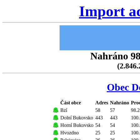
Import a
Nahráno 98.
(2.846.
Obec D
Část obce
Adres
Nahráno
Pro
Bzí
58
57
98.2
Dolní Bukovsko
443
443
100
Horní Bukovsko
54
54
100
Hvozdno
25
25
100