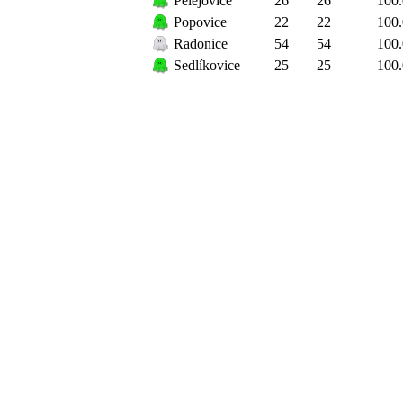
Pelejovice
26
26
100
Popovice
22
22
100
Radonice
54
54
100
Sedlíkovice
25
25
100