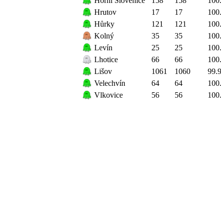
Horní Slověnice
158
158
100
Hrutov
17
17
100
Hůrky
121
121
100
Kolný
35
35
100
Levín
25
25
100
Lhotice
66
66
100
Lišov
1061
1060
99.
Velechvín
64
64
100
Vlkovice
56
56
100