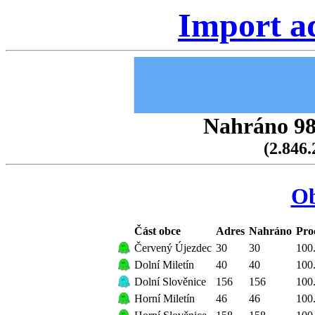
Import a
Nahráno 98.
(2.846.
Ob
Část obce
Adres
Nahráno
Pro
Červený Újezdec
30
30
100
Dolní Miletín
40
40
100
Dolní Slověnice
156
156
100
Horní Miletín
46
46
100