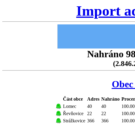
Import a
Nahráno 98.
(2.846.
Obec 
Část obce
Adres
Nahráno
Proce
Lomec
40
40
100.00
Řevňovice
22
22
100.00
Strážkovice
366
366
100.00