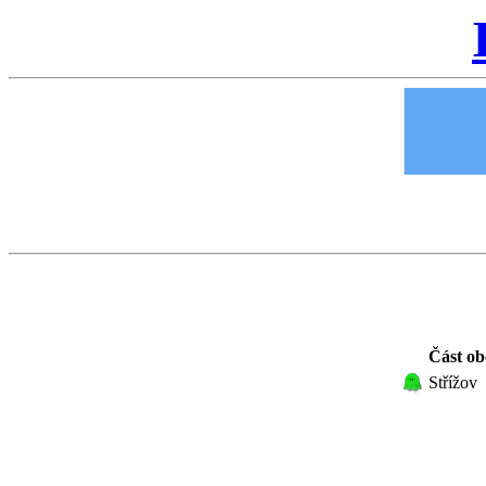
Část ob
Střížov