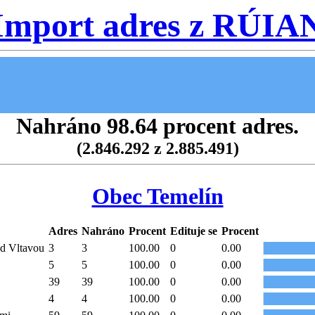
Import adres z RÚIA
Nahráno 98.64 procent adres.
(2.846.292 z 2.885.491)
Obec Temelín
Adres
Nahráno
Procent
Edituje se
Procent
ad Vltavou
3
3
100.00
0
0.00
5
5
100.00
0
0.00
39
39
100.00
0
0.00
4
4
100.00
0
0.00