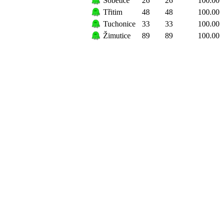
Sobětice
26
26
100.00
Třitim
48
48
100.00
Tuchonice
33
33
100.00
Žimutice
89
89
100.00