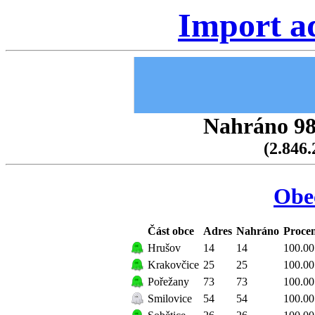
Import a
Nahráno 98.
(2.846.
Obe
Část obce
Adres
Nahráno
Procen
Hrušov
14
14
100.00
Krakovčice
25
25
100.00
Pořežany
73
73
100.00
Smilovice
54
54
100.00