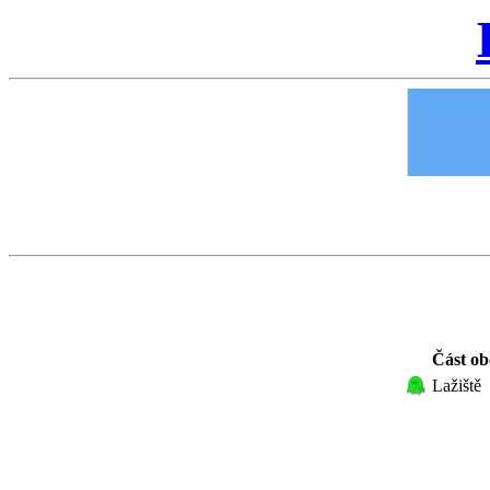
Část ob
Lažiště