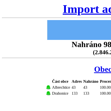
Import a
Nahráno 98.
(2.846.
Obec
Část obce
Adres
Nahráno
Procen
Albrechtice
43
43
100.00
Drahonice
133
133
100.00