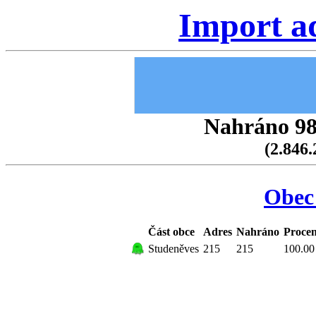
Import a
Nahráno 98.
(2.846.
Obec
Část obce
Adres
Nahráno
Procen
Studeněves
215
215
100.00