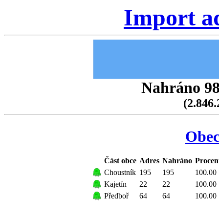
Import a
Nahráno 98.
(2.846.
Obec
Část obce
Adres
Nahráno
Procen
Choustník
195
195
100.00
Kajetín
22
22
100.00
Předboř
64
64
100.00