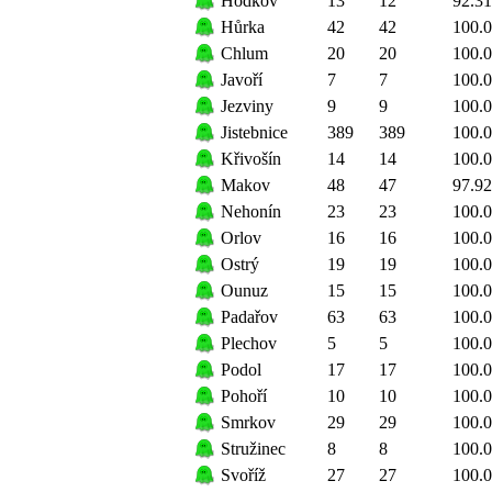
Hodkov
13
12
92.31
Hůrka
42
42
100.
Chlum
20
20
100.
Javoří
7
7
100.
Jezviny
9
9
100.
Jistebnice
389
389
100.
Křivošín
14
14
100.
Makov
48
47
97.92
Nehonín
23
23
100.
Orlov
16
16
100.
Ostrý
19
19
100.
Ounuz
15
15
100.
Padařov
63
63
100.
Plechov
5
5
100.
Podol
17
17
100.
Pohoří
10
10
100.
Smrkov
29
29
100.
Stružinec
8
8
100.
Svoříž
27
27
100.