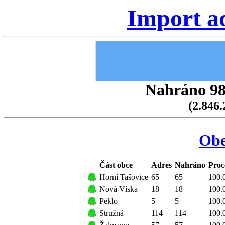
Import a
Nahráno 98.
(2.846.
Obe
Část obce
Adres
Nahráno
Proc
Horní Tašovice
65
65
100.
Nová Víska
18
18
100.
Peklo
5
5
100.
Stružná
114
114
100.