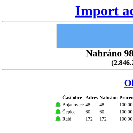
Import a
Nahráno 98.
(2.846.
O
Část obce
Adres
Nahráno
Procen
Bojanovice
48
48
100.00
Čepice
60
60
100.00
Rabí
172
172
100.00