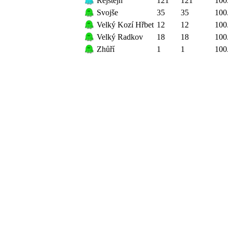
Rejštejn
121
121
100
Svojše
35
35
100
Velký Kozí Hřbet
12
12
100
Velký Radkov
18
18
100
Zhůří
1
1
100