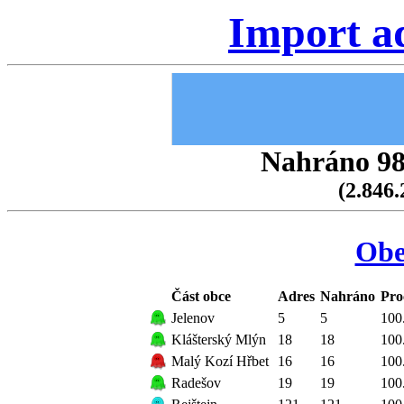
Import a
Nahráno 98.
(2.846.
Obe
Část obce
Adres
Nahráno
Pro
Jelenov
5
5
100
Klášterský Mlýn
18
18
100
Malý Kozí Hřbet
16
16
100
Radešov
19
19
100