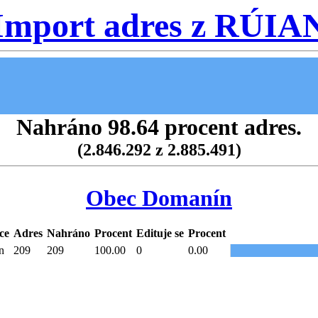
Import adres z RÚIA
Nahráno 98.64 procent adres.
(2.846.292 z 2.885.491)
Obec Domanín
ce
Adres
Nahráno
Procent
Edituje se
Procent
n
209
209
100.00
0
0.00