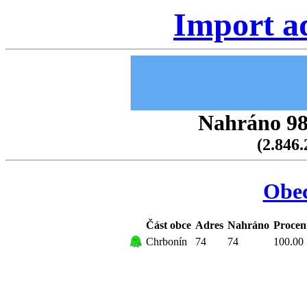
Import a
Nahráno 98.
(2.846.
Obe
Část obce
Adres
Nahráno
Procen
Chrbonín
74
74
100.00