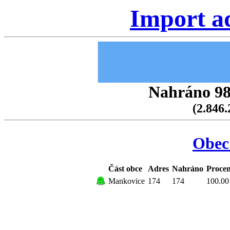
Import a
Nahráno 98.
(2.846.
Obec
Část obce
Adres
Nahráno
Procen
Mankovice
174
174
100.00