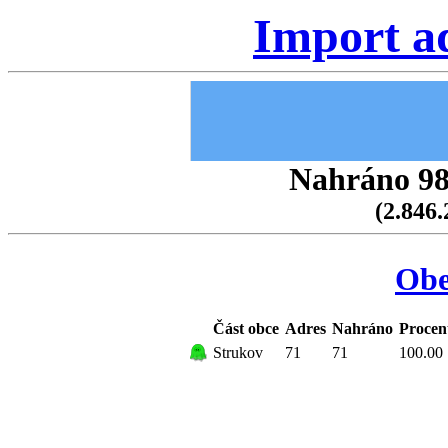
Import a
Nahráno 98.
(2.846.
Obe
Část obce
Adres
Nahráno
Procen
Strukov
71
71
100.00