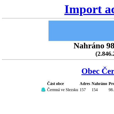
Import a
Nahráno 98.
(2.846.
Obec Čer
Část obce
Adres
Nahráno
Pr
Čermná ve Slezsku
157
154
98