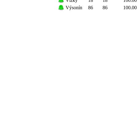
Vížky
18
18
100.00
Výsonín
86
86
100.00