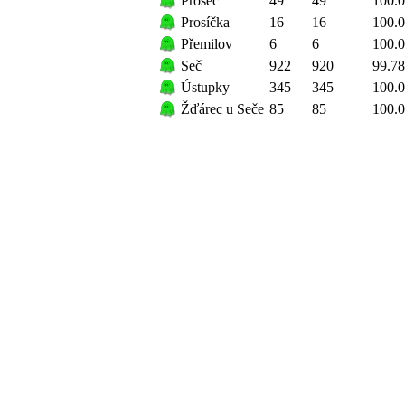
Proseč
49
49
100.
Prosíčka
16
16
100.
Přemilov
6
6
100.
Seč
922
920
99.78
Ústupky
345
345
100.
Žďárec u Seče
85
85
100.