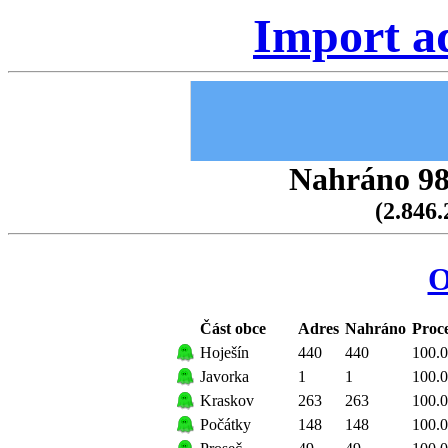
Import a
Nahráno 98.
(2.846.
O
Část obce
Adres
Nahráno
Proc
Hoješín
440
440
100.
Javorka
1
1
100.
Kraskov
263
263
100.
Počátky
148
148
100.