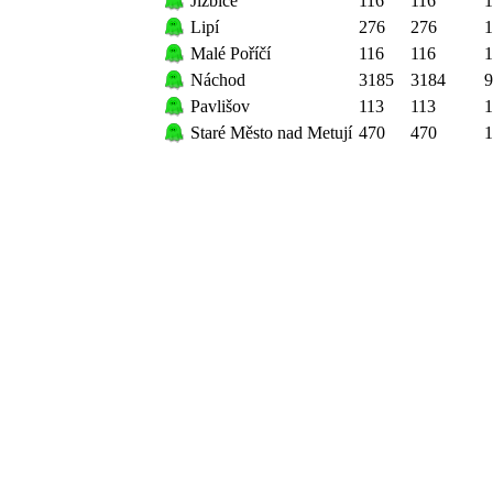
Jizbice
116
116
1
Lipí
276
276
1
Malé Poříčí
116
116
1
Náchod
3185
3184
9
Pavlišov
113
113
1
Staré Město nad Metují
470
470
1