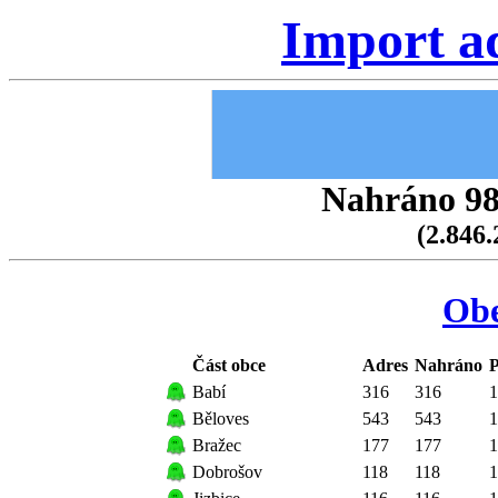
Import a
Nahráno 98.
(2.846.
Ob
Část obce
Adres
Nahráno
P
Babí
316
316
1
Běloves
543
543
1
Bražec
177
177
1
Dobrošov
118
118
1