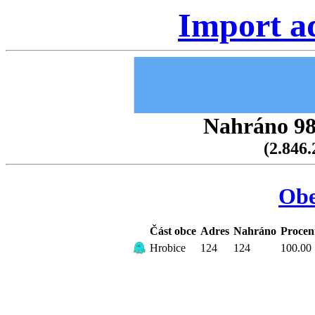
Import a
Nahráno 98.
(2.846.
Obe
Část obce
Adres
Nahráno
Procen
Hrobice
124
124
100.00