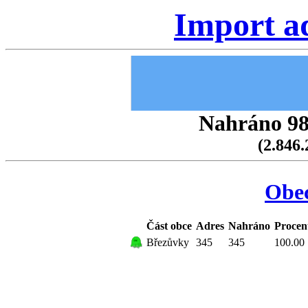
Import a
Nahráno 98.
(2.846.
Obe
Část obce
Adres
Nahráno
Procen
Březůvky
345
345
100.00