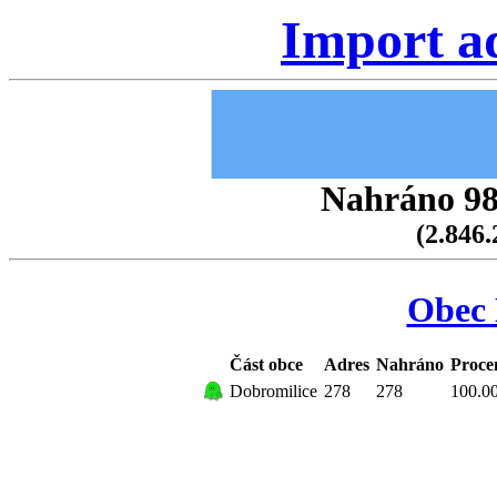
Import a
Nahráno 98.
(2.846.
Obec 
Část obce
Adres
Nahráno
Proce
Dobromilice
278
278
100.0