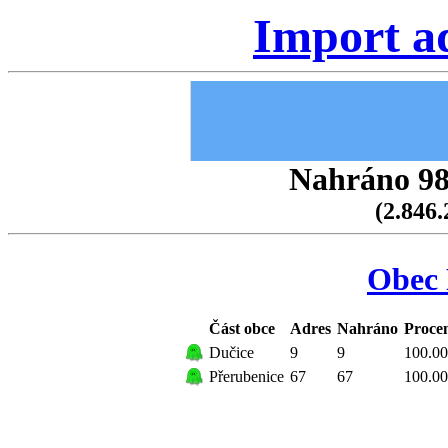
Import a
Nahráno 98.
(2.846.
Obec 
Část obce
Adres
Nahráno
Proce
Dučice
9
9
100.00
Přerubenice
67
67
100.00