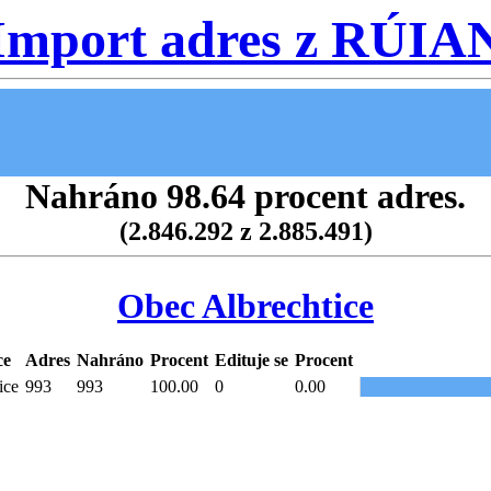
Import adres z RÚIA
Nahráno 98.64 procent adres.
(2.846.292 z 2.885.491)
Obec Albrechtice
ce
Adres
Nahráno
Procent
Edituje se
Procent
ice
993
993
100.00
0
0.00