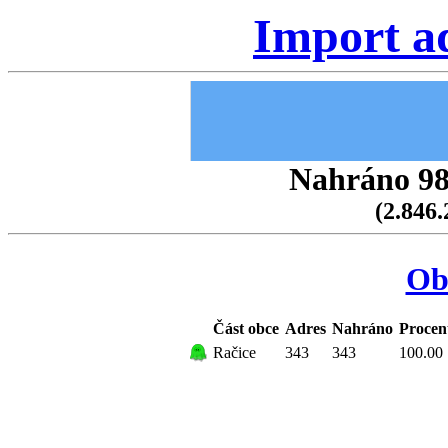
Import a
Nahráno 98.
(2.846.
Ob
Část obce
Adres
Nahráno
Procen
Račice
343
343
100.00