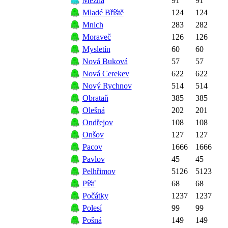
Mezná
91
91
Mladé Bříště
124
124
Mnich
283
282
Moraveč
126
126
Mysletín
60
60
Nová Buková
57
57
Nová Cerekev
622
622
Nový Rychnov
514
514
Obrataň
385
385
Olešná
202
201
Ondřejov
108
108
Onšov
127
127
Pacov
1666
1666
Pavlov
45
45
Pelhřimov
5126
5123
Píšť
68
68
Počátky
1237
1237
Polesí
99
99
Pošná
149
149