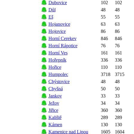
Dubovice
102
102
Důl
48
48
Eš
55
55
Hojanovice
63
63
Hojovice
86
86
Horní Cerekev
846
846
Horní Rápotice
76
76
Horní Ves
161
161
Hořepník
336
336
Hořice
110
110
Humpolec
3718
3715
Chýstovice
48
48
Chyšná
50
50
Jankov
33
33
Ježov
34
34
Jiřice
360
360
Kaliště
289
289
Kámen
130
130
Kamenice nad Lipou
1605
1604