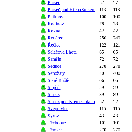
Proseč
57
57
Proseč pod Křemešníkem
113
113
Putimov
100
100
Rodinov
78
78
Rovná
42
42
Rynárec
250
249
Řečice
122
121
Salačova Lhota
65
65
Samšín
72
72
Sedlice
278
278
Senožaty
401
400
Staré Bříště
66
66
Stojčín
59
59
Střítež
89
89
Střítež pod Křemešníkem
52
52
Svépravice
115
115
Syrov
43
43
Těchobuz
101
101
Těmice
270
270