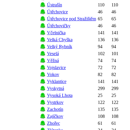
Ústrašín
110
110
Útěchovice
46
46
Útěchovice pod Stražištěm
65
65
Útěchovičky
46
46
Včelnička
141
141
Velká Chyška
136
136
Velký Rybník
94
94
Veselá
102
101
Věžná
74
74
Vojslavice
72
72
Vokov
82
82
Vyklantice
141
141
Vyskytná
299
299
Vysoká Lhota
25
25
Vystrkov
122
122
Zachotín
135
135
Zajíčkov
108
108
Zhořec
61
61