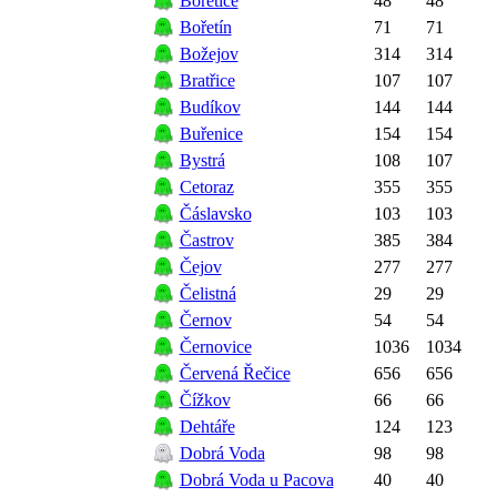
Bořetice
48
48
Bořetín
71
71
Božejov
314
314
Bratřice
107
107
Budíkov
144
144
Buřenice
154
154
Bystrá
108
107
Cetoraz
355
355
Čáslavsko
103
103
Častrov
385
384
Čejov
277
277
Čelistná
29
29
Černov
54
54
Černovice
1036
1034
Červená Řečice
656
656
Čížkov
66
66
Dehtáře
124
123
Dobrá Voda
98
98
Dobrá Voda u Pacova
40
40