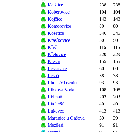
Kejžlice
238
238
Koberovice
104
104
Kojčice
143
143
Komorovice
80
80
Košetice
346
345
Krasíkovice
50
50
Křeč
116
115
Křelovice
229
229
Křešín
155
155
Leskovice
60
60
Lesná
38
38
Lhota-Vlasenice
93
93
Libkova Voda
108
108
Lidmaň
203
203
Litohošť
40
40
Lukavec
413
413
Martinice u Onšova
39
39
Mezilesí
91
91