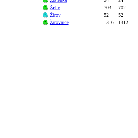
Zlátenka
24
24
Želiv
703
702
Žirov
52
52
Žirovnice
1316
1312