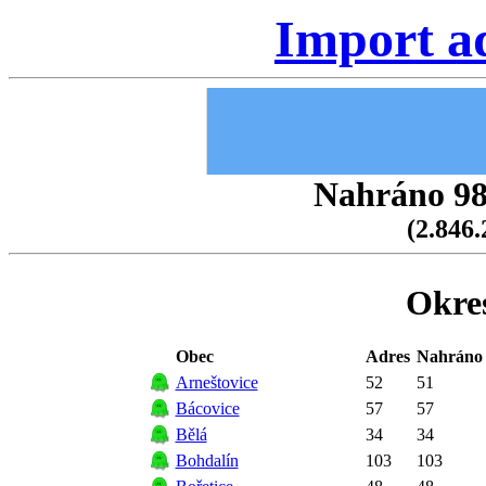
Import a
Nahráno 98.
(2.846.
Okre
Obec
Adres
Nahráno
Arneštovice
52
51
Bácovice
57
57
Bělá
34
34
Bohdalín
103
103