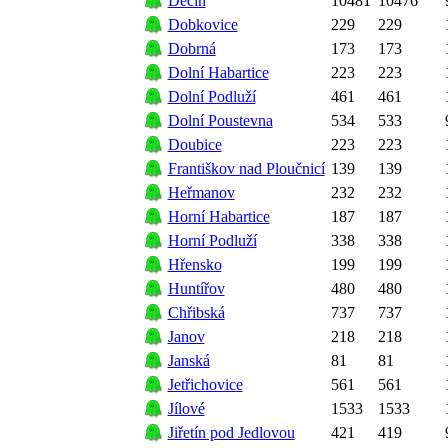
Děčín
10481
10476
Dobkovice
229
229
Dobrná
173
173
Dolní Habartice
223
223
Dolní Podluží
461
461
Dolní Poustevna
534
533
Doubice
223
223
Františkov nad Ploučnicí
139
139
Heřmanov
232
232
Horní Habartice
187
187
Horní Podluží
338
338
Hřensko
199
199
Huntířov
480
480
Chřibská
737
737
Janov
218
218
Janská
81
81
Jetřichovice
561
561
Jílové
1533
1533
Jiřetín pod Jedlovou
421
419