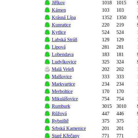
Jiříkov
1018
1015
Kámen
103
103
Krásná Lípa
1352
1350
Kunratice
220
219
Kytlice
524
524
Labská Stráň
129
129
Lipová
281
281
Lobendava
183
181
Ludvíkovice
325
324
Malá Veleň
202
202
Malšovice
333
333
Markvartice
234
234
Merboltice
170
170
Mikulášovice
754
754
Rumburk
3015
3010
Růžová
447
446
Rybniště
375
375
Srbská Kamenice
201
201
Staré Křečany
771
771