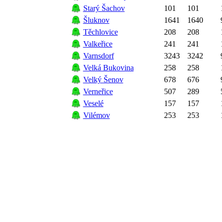
Starý Šachov
101
101
Šluknov
1641
1640
Těchlovice
208
208
Valkeřice
241
241
Varnsdorf
3243
3242
Velká Bukovina
258
258
Velký Šenov
678
676
Verneřice
507
289
Veselé
157
157
Vilémov
253
253