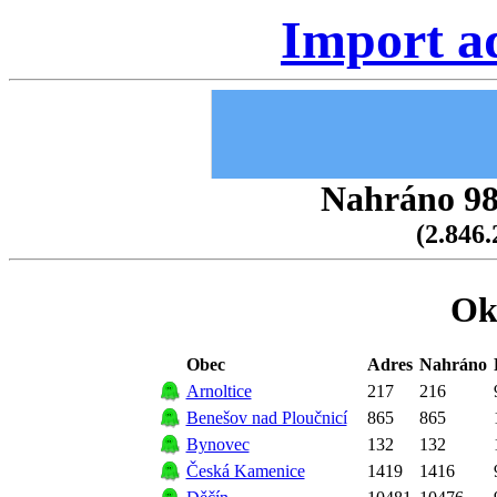
Import a
Nahráno 98.
(2.846.
Ok
Obec
Adres
Nahráno
Arnoltice
217
216
Benešov nad Ploučnicí
865
865
Bynovec
132
132
Česká Kamenice
1419
1416