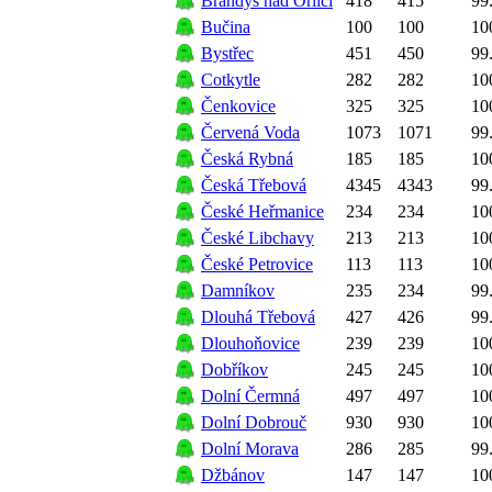
Brandýs nad Orlicí
418
415
99
Bučina
100
100
10
Bystřec
451
450
99
Cotkytle
282
282
10
Čenkovice
325
325
10
Červená Voda
1073
1071
99
Česká Rybná
185
185
10
Česká Třebová
4345
4343
99
České Heřmanice
234
234
10
České Libchavy
213
213
10
České Petrovice
113
113
10
Damníkov
235
234
99
Dlouhá Třebová
427
426
99
Dlouhoňovice
239
239
10
Dobříkov
245
245
10
Dolní Čermná
497
497
10
Dolní Dobrouč
930
930
10
Dolní Morava
286
285
99
Džbánov
147
147
10