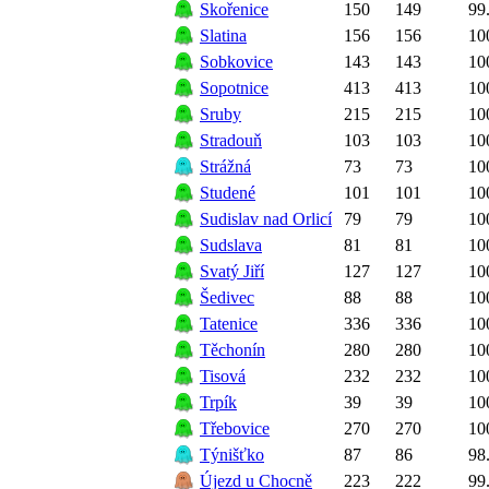
Skořenice
150
149
99
Slatina
156
156
10
Sobkovice
143
143
10
Sopotnice
413
413
10
Sruby
215
215
10
Stradouň
103
103
10
Strážná
73
73
10
Studené
101
101
10
Sudislav nad Orlicí
79
79
10
Sudslava
81
81
10
Svatý Jiří
127
127
10
Šedivec
88
88
10
Tatenice
336
336
10
Těchonín
280
280
10
Tisová
232
232
10
Trpík
39
39
10
Třebovice
270
270
10
Týnišťko
87
86
98
Újezd u Chocně
223
222
99