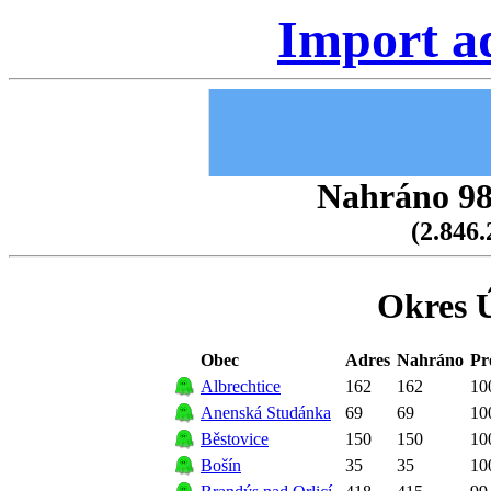
Import a
Nahráno 98.
(2.846.
Okres Ú
Obec
Adres
Nahráno
Pr
Albrechtice
162
162
10
Anenská Studánka
69
69
10
Běstovice
150
150
10
Bošín
35
35
10