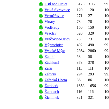
Ústí nad Orlicí
3123
3117
99
Velká Skrovnice
120
120
10
Verměřovice
271
271
10
Vinary
78
78
10
Voděrady
150
150
10
Vraclav
320
320
10
Vračovice-Orlov
73
73
10
Výprachtice
492
490
99
Vysoké Mýto
2864
2860
99
Zádolí
58
58
10
Záchlumí
378
378
10
Zálší
111
111
10
Zámrsk
294
293
99
Zářecká Lhota
86
86
10
Žamberk
1658
1656
99
Žampach
116
116
10
Žichlínek
321
321
10