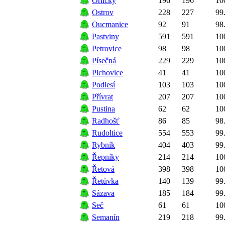
Orličky
196
196
10
Ostrov
228
227
99
Oucmanice
92
91
98
Pastviny
591
591
10
Petrovice
98
98
10
Písečná
229
229
10
Plchovice
41
41
10
Podlesí
103
103
10
Přívrat
207
207
10
Pustina
62
62
10
Radhošť
86
85
98
Rudoltice
554
553
99
Rybník
404
403
99
Řepníky
214
214
10
Řetová
398
398
10
Řetůvka
140
139
99
Sázava
185
184
99
Seč
61
61
10
Semanín
219
218
99