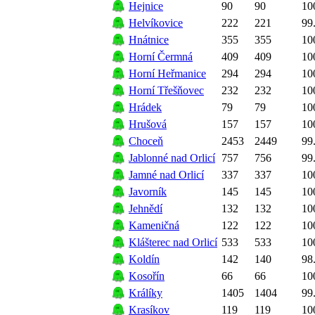
Hejnice
90
90
10
Helvíkovice
222
221
99
Hnátnice
355
355
10
Horní Čermná
409
409
10
Horní Heřmanice
294
294
10
Horní Třešňovec
232
232
10
Hrádek
79
79
10
Hrušová
157
157
10
Choceň
2453
2449
99
Jablonné nad Orlicí
757
756
99
Jamné nad Orlicí
337
337
10
Javorník
145
145
10
Jehnědí
132
132
10
Kameničná
122
122
10
Klášterec nad Orlicí
533
533
10
Koldín
142
140
98
Kosořín
66
66
10
Králíky
1405
1404
99
Krasíkov
119
119
10