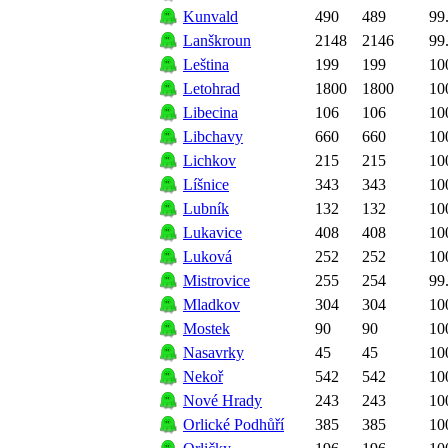
Kunvald
490
489
99
Lanškroun
2148
2146
99
Leština
199
199
10
Letohrad
1800
1800
10
Libecina
106
106
10
Libchavy
660
660
10
Lichkov
215
215
10
Líšnice
343
343
10
Lubník
132
132
10
Lukavice
408
408
10
Luková
252
252
10
Mistrovice
255
254
99
Mladkov
304
304
10
Mostek
90
90
10
Nasavrky
45
45
10
Nekoř
542
542
10
Nové Hrady
243
243
10
Orlické Podhůří
385
385
10