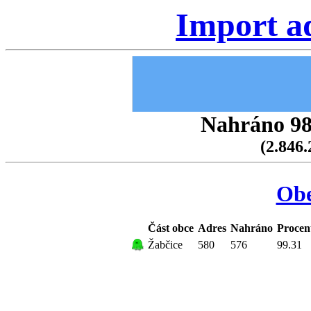
Import a
Nahráno 98.
(2.846.
Obe
Část obce
Adres
Nahráno
Procen
Žabčice
580
576
99.31